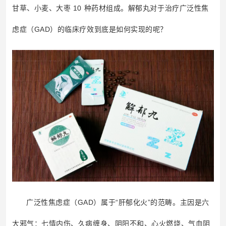
甘草、小麦、大枣 10 种药材组成。解郁丸对于治疗广泛性焦
虑症（GAD）的临床疗效到底是如何实现的呢？
广泛性焦虑症（GAD）属于“肝郁化火”的范畴。主因是六
大邪气：七情内伤、久病缠身、阴阳不和、心火燃烧、气血阴