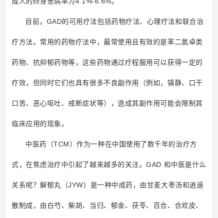
成人的终身患病率为4.1%-6.6%。
目前，GAD的可用疗法包括药物疗法、心理疗法和联合治
疗方法。常用的药物疗法中，最常使用且有效的是苯二氮卓类
药物、抗抑郁药物等，这些药物通过疗程服用可以获得一定的
疗效，但同时它们也具有很多不良副作用（例如，镇静、口干
口苦、恶心呕吐、戒断症状等），造成其副作用可能会限制其
临床应用的现象。
中医药（TCM）作为一种在中国使用了数千年的治疗方
式，在焦虑治疗中引起了越来越多的关注。GAD 和中医是什么
关系呢？解郁丸（JYW）是一种中成药，由甘麦大枣汤和逍遥
散制成，由白芍、柴胡、当归、郁金、茯苓、百合、合欢皮、