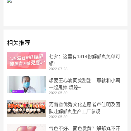
相关推荐
七夕：这里有1314份解郁丸免单可
领!
2022-07-28
想要王心凌同款甜甜！那就和小莉
一起甩掉 烦躁~
2022-05-30
河南省优秀文化志愿者卢佳明及团
队赴解郁丸生产工厂参观
2022-05-30
气色不好、面色发黄？解郁丸不开