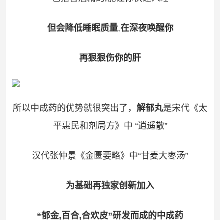
但会降低睡眠质量
,
在深夜唤醒你
再狠狠伤你的肝
所以中成药的优势就很突出了，
解郁丸
是宋代《太
平惠民和剂局方》中 “逍遥散”
汉代张仲景《金匮要略》中“甘麦大枣汤”
为基础再独家创新加入
“郁金,百合,合欢皮”研发而成的中成药