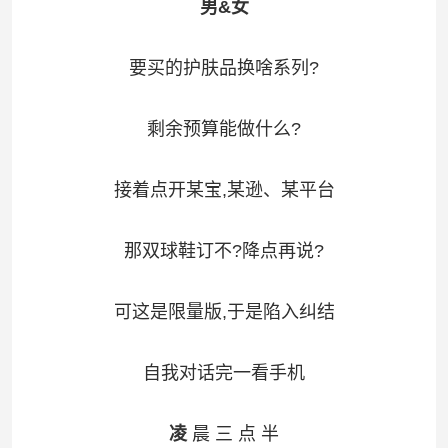
男&女
要买的护肤品换啥系列?
剩余预算能做什么?
接着点开某宝,某逊、某平台
那双球鞋订不?降点再说?
可这是限量版,于是陷入纠结
自我对话完一看手机
凌
晨 三 点 半